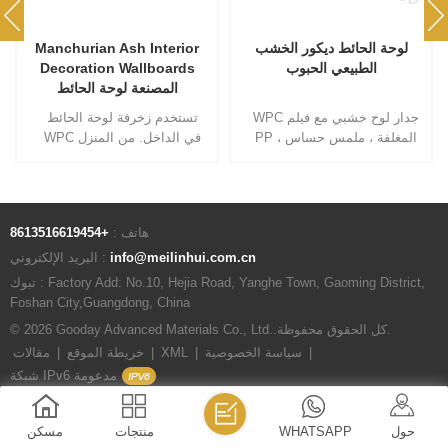
بولي كلوريد الفينيل الألياف
لوحة الحائط ديكور الخشب
الخيزران نظرة الرخام الجدار
الطبيعي الحبوب
مجلس التصميم
نمط سطح جدار واحد ، نمط
WPC جدار لوح خشبي مع فيلم
حياة واحد. الإضاءة الفاخرة بولي
PP المغلفة ، ملمس حساس ،
كلوريد الفينيل لوحة الحائط
مقاومة للتلوث مقاومة للرطوبة ،
حماية صديقة للبيئة إعداد سريع
الخيار الأول للمنزل ، رعاية
، سقف غرفة الأسرة غرفة نوم
الأسرة هي مسؤوليتنا
خلفية سطح الجدار مفصل ورق
هاتف :
+8613516619454
الحائط
info@meilinhui.com.cn
البريد الإلكتروني :
تبوك : Factory Add: No.10, Hejia Road, Yanghe Town, Gaoming District,
Foshan City,Guangdong, China
© 2026 Gooday Advanced Materials Co., Ltd..كل الحقوق محفوظة.
|
سياسة الخصوصية
|
XML
|
خريطة الموقع
|
مقالات
شبكة IPv6 مدعومة
حول
WHATSAPP
منتجات
مسكن