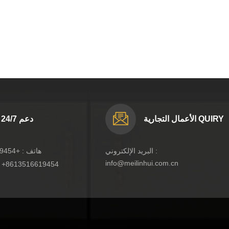
الأعمال التجارية QUIRY
دعم 24/7
البريد الإلكتروني :
هاتف :
+8613516619454
info@meilinhui.com.cn
:
+8613516619454