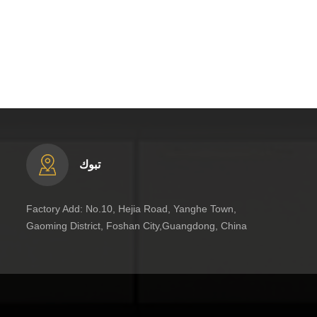
تبوك
Factory Add: No.10, Hejia Road, Yanghe Town,
Gaoming District, Foshan City,Guangdong, China