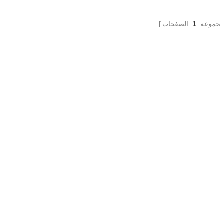
الجودة ، لذلك يمكنه تلبية الاحتياجات الف
للسوق الراقي.
جموعه
1
الصفحات