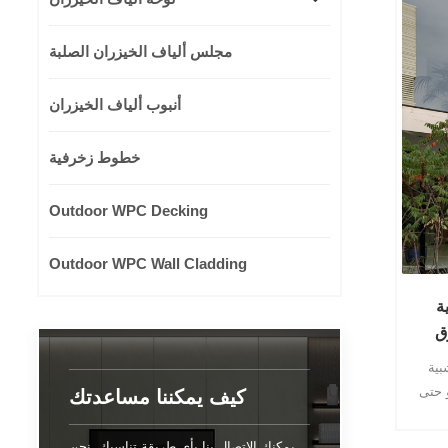
مجلس ألياف الخيزران الصلبة
أنبوب ألياف الخيزران
خطوط زخرفية
Outdoor WPC Decking
Outdoor WPC Wall Cladding
ة
ق
بية
و حتى
كيف يمكننا مساعدتك
جودة
عالي
يمكنك الاتصال بنا بأي طريقة تناسبك. نحن