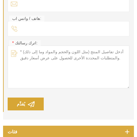
هاتف / واتس اب:
اترك رسالتك:
*
يُقدِّم
فئات