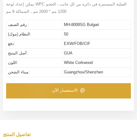
يمكن إعداد لوحة WPC الصلبة المستمرة في دائرة من كل جانب ، الحجم
1200 مم * 2600 مم ، السماكة 9 مم
MH-8008SG Bulgari
رقم الصنف.:
50
النظام (موك):
EXW/FOB/CIF
دفع:
GUA
أصل المنتج:
White Corkwood
اللون:
Guangzhou/Shenzhen
ميناء الشحن:
الاستفسار الآن
تفاصيل المنتج