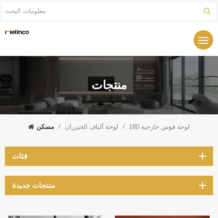
منتجات
180 لوحة قوس خارجية
/
لوحة ألياف الخيزران
/
مسكن
فئات
منتجات جديدة