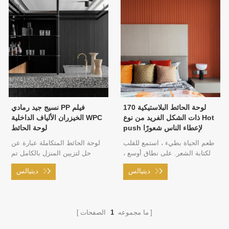
170 لوحة الحائط البلاستيكية
نسيج جيد رمادي PP فيلم
ذات الشكل الفريد من نوع Hot
الخيزران الألياف الداخلية WPC
push لإعطاء الناس شعورًا
لوحة الحائط
مختلفًا
طعم الحياة بطيء ، استمع للقلب
لوحة الحائط المتكاملة عبارة عن
لكتابة الشعر. على نطاق أوسع ،
حل لتزيين المنزل بالكامل تم
اعرض المشاهد المتنوعة للحياة ،
اقتراحه في عام 2009 لمشاكل
ديتيالس
ديتيالس
وخلق مساحة هادئة ورائعة ، وقدم
تلوث الديكور المنزلي والعمليات
جوًا جماليًا رفيع المستوى للحياة.
المعقدة.
المثل الأعلى للحياة هو أن تعيش
حياة مثالية.
ما مجموعه
1
الصفحات