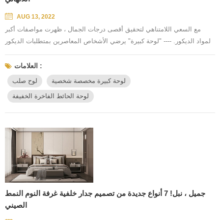
AUG 13, 2022
مع السعي اللامتناهي لتحقيق أقصى درجات الجمال ، ظهرت مواصفات أكبر
لمواد الديكور. ---- "لوحة كبيرة" يرضي الأشخاص المعاصرين بمتطلبات الديكور
المنزلي الأكبر والأكثر جمالًا والأكثر راحة. ▪ ترقية المواصفات -1200x2800mm
"الكبير" هو أسلوب فريد من نوعه. الجادة إلى جين ، بيج جين إلى الولايات
العلامات :
المتحدة. أطلقت MeilinHui سلسلة جديدة من الألواح الصلبة حجم كبير للغاية:
لوحة كبيرة مخصصة شخصية
لوح صلب
1200 × 2800 مم لإضفاء الإحساس بالتمديد بصريًا...
لوحة الحائط الفاخرة الخفيفة
جميل ، نبل! 7 أنواع جديدة من تصميم جدار خلفية غرفة النوم النمط
الصيني