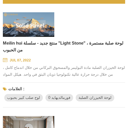
Meilin hui منتج جديد - سلسلة "Light Stone" ، لوحة صلبة مستمرة
من الحبوب
JUL 07, 2022
لوحة الخيزران الصلبة مادة البوليمر والمسحوق البركاني من خلال اندماج كامل ،
من خلال درجة حرارة عالية تكنولوجيا ذوبان البثق في واحد. هيكل المواد
الأساسية ABA ، كثافة عالية ، استقرار فائق ، في نفس الوقت عبارة عن لوحة
مقاومة للماء فائقة ، مستوى B1 المانع للحريق. تتم معالجتها بواسطة PUR
العلامات :
تكنولوجيا الترابط عالية الحرارة. حماية البيئة ، العزل الحراري ، عزل الصوت ،
لوحة الخيزران الصلبة
0 فورمالديهايد
لوح صلب كبير بحبوب
الحفاظ على الحرارة ، مقاوم للرطوبة ، مقاو...