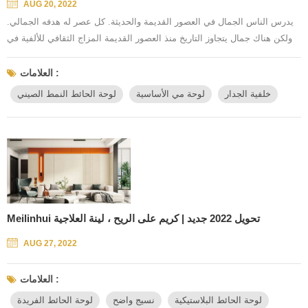
AUG 20, 2022
يدرس الناس الجمال في العصور القديمة والحديثة. كل عصر له هدفه الجمالي.
ولكن هناك جمال يتجاوز التاريخ منذ العصور القديمة المزاج الثقافي للألفية في
العصر الجديد للسعي الزخرفي المبسط أي - النمط الصيني الجديد بناءً على
الجينات الثقافية التقليدية ، قم بإعادة بناء الحياة الجمالية الشرقية ، تريد أن
العلامات :
تتمتع بمظهر جميل ، غرفة نوم النبلاء مرة أخرى ، ثم يجب أن تكون على الطراز
خلفية الجدار
لوحة مي الأساسية
لوحة الحائط النمط الصيني
الصيني الجديد. يمكن أن يكون جدار ال...
Meilinhui تحويل 2022 جديد | كريم على الريح ، لينة العلاجية
AUG 27, 2022
العلامات :
لوحة الحائط البلاستيكية
نسيج واضح
لوحة الحائط الفريدة