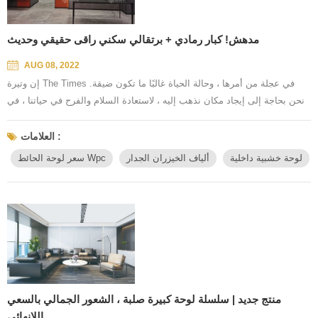
مدهش! كبار رمادي + برتقالي سكني راقى حقيقي وحديث
AUG 08, 2022
إن وتيرة The Times في عجلة من أمرها ، وحالة الحياة غالبًا ما تكون ضيقة.
نحن بحاجة إلى إيجاد مكان نذهب إليه ، لاستعادة السلام والفرح في حياتنا ، في
الأيام التي تستمر في الحركة. الراقية السكنية الحقيقية ، غرفة نوم مثالية تحقيق
بطل الرواية. بناءً على الاعتبارات الجمالية للطراز الحضري الحديث ، جنبًا إلى
العلامات :
جنب مع المواد الراقية والتعامل مع التصميم التعقيد عن طريق البساطة ، ليس
لوحة خشبية داخلية
ألياف الخيزران الجدار
سعر لوحة الحائط Wpc
فقط لإثراء التجربة البصرية ...
منتج جديد | سلسلة لوحة كبيرة صلبة ، الشعور الجمالي بالسعي
اللانهائي