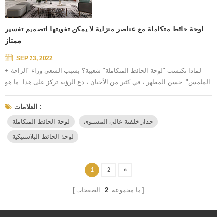
لوحة حائط متكاملة مع عناصر منزلية لا يمكن تفويتها لتصميم تفسير
ممتاز
SEP 23, 2022
لماذا تكتسب "لوحة الحائط المتكاملة" شعبية؟ بسبب السعي وراء "الراحة +
الملمس". حسن المظهر ، في كثير من الأحيان ، دع الرؤية تركز على هذا. ما هو
"متقدم"؟ بالإضافة إلى المظهر اللافت للنظر الفوري ، فإن المزيد هو المظهر
الكلاسيكي الدائم. مساحة رائعة ، بناءً على تصميم البصيرة في الحياة. إصلاح
العلامات :
داخلي وخارجي ، مع نسيج ثابت مثل الكلمة الرئيسية ، وإزالة التعقيد ، من خلال
جدار خلفية عالي المستوى
لوحة الحائط المتكاملة
الملمس الأنيق ، والاحتفاظ بهدوء لتجربة...
لوحة الحائط البلاستيكية
1
2
ما مجموعه
2
الصفحات