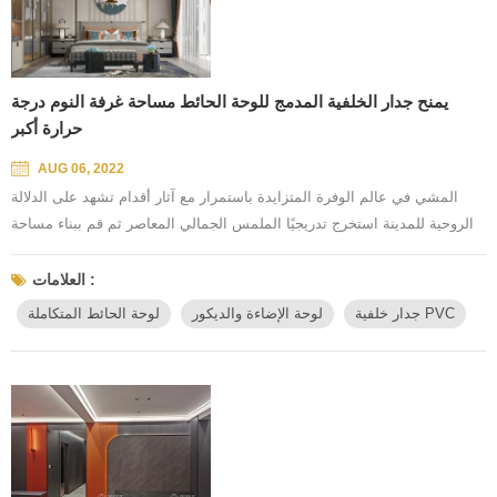
يمنح جدار الخلفية المدمج للوحة الحائط مساحة غرفة النوم درجة
حرارة أكبر
AUG 06, 2022
المشي في عالم الوفرة المتزايدة باستمرار مع آثار أقدام تشهد على الدلالة
الروحية للمدينة استخرج تدريجيًا الملمس الجمالي المعاصر ثم قم ببناء مساحة
جمالية متطابقة فقط تعطي مساحة أكثر درجة حرارة لجعلها تتحمل معمودية
الزمن رافقني على طول الطريق ، وشهد عظمة السنين غرفة النوم ، مساحة
العلامات :
خاصة تسمح لنفسك بالاستجمام عند استخدام لوحة الحائط المتكاملة من Merrill
جدار خلفية PVC
لوحة الإضاءة والديكور
لوحة الحائط المتكاملة
، تكسر الانطباع الرتيب تصبح الرؤية النقية للنسيج تح...