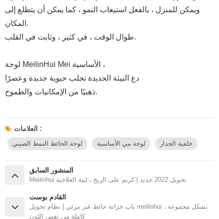
ويمكن للمنزل ، بالفعل استيعاب النمو ، كما يمكن أن يتطلع إلى
المكان.
طوال الوقت ، في كثير ، وثابت في القلب.
لوحة MeilinHui Mei الأساسية ،
دع البيئة الجديدة تجلب حيوية جديدة وعصرًا
ذهبيًا من الإمكانيات والطموح.
العلامات :
خلفية الجدار
لوحة مي الأساسية
لوحة الحائط النمط الصيني
المنشور السابق
Meilinhui تحويل 2022 جديد | كريم على الريح ، لينة العلاجية
القادم بوست
باب خزانة حائط غير مرئي | نظام تحويل meilinhui ، تشكل مجموعة
كاملة من نفس اللون