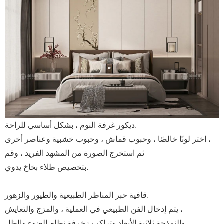
ديكور غرفة النوم ، بشكل أساسي للراحة.
اختر لونًا خالصًا ، وحبوب قماش ، وحبوب خشبية وعناصر أخرى ،
ثم استخرج الصورة من المشهد الفريد ، وقم
بتخصيص طلاء بخاخ يدوي.
قافية حبر المناظر الطبيعية والطيور والزهور.
يتم إدخال الفن الطبيعي في العملية ، والمزج والتعايش ،
والنمذجة ثلاثية الأبعاد وتراكب زخرفة نظام الضوء والظل ،