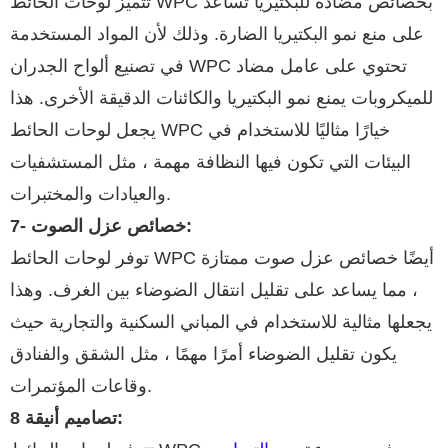
تتميز لوحات الحائط WPC بخصائص مضادة للبكتيريا تساعد
على منع نمو البكتيريا الضارة. وذلك لأن المواد المستخدمة
في تصنيع ألواح الجدران WPC تحتوي على عامل مضاد
للميكروبات يمنع نمو البكتيريا والكائنات الدقيقة الأخرى. هذا
يجعل لوحات الحائط WPC خيارًا مثاليًا للاستخدام في
البيئات التي تكون فيها النظافة مهمة ، مثل المستشفيات
والعيادات والمختبرات.
7- خصائص عزل الصوت:
توفر لوحات الحائط WPC أيضًا خصائص عزل صوت ممتازة
، مما يساعد على تقليل انتقال الضوضاء بين الغرف. وهذا
يجعلها مثالية للاستخدام في المباني السكنية والتجارية حيث
يكون تقليل الضوضاء أمرًا مهمًا ، مثل الشقق والفنادق
وقاعات المؤتمرات.
8 تصاميم أنيقة: