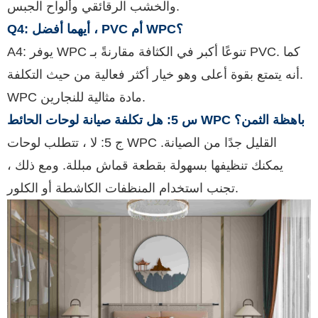
والخشب الرقائقي وألواح الجبس.
Q4: أيهما أفضل ، PVC أم WPC؟
A4: يوفر WPC تنوعًا أكبر في الكثافة مقارنةً بـ PVC. كما
أنه يتمتع بقوة أعلى وهو خيار أكثر فعالية من حيث التكلفة.
WPC مادة مثالية للنجارين.
س 5: هل تكلفة صيانة لوحات الحائط WPC باهظة الثمن؟
ج 5: لا ، تتطلب لوحات WPC القليل جدًا من الصيانة.
يمكنك تنظيفها بسهولة بقطعة قماش مبللة. ومع ذلك ،
تجنب استخدام المنظفات الكاشطة أو الكلور.