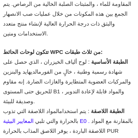
المقاومة للماء ، والمثبتات الصلبة الخالية من الرصاص. يتم
الجمع بين هذه المكونات من خلال عمليات صب الانصهار
والبثق ذات درجة الحرارة العالية لإنشاء منتج متعدد
الاستخدامات ومتين.
تتكون لوحات الحائط WPC من ثلاث طبقات:
الطبقة الأساسية
: لوح ألياف الخيزران ، الذي حصل على
شهادة رسمية وطنية ، خالٍ من الفورمالديهايد والبنزين
والمركبات العضوية المتطايرة والغازات الضارة. إنه مقاوم
للحريق حتى المستوى B1 ، والمواد قابلة لإعادة التدوير
وصديقة للبيئة.
الطبقة اللاصقة
: يتم استخدامالمواد اللاصقة التي تذوب
بالمقارنة مع المواد
المعايير البيئية E0 .
بالحرارة والتي تلبي
اللاصقة الباردة ، يوفر اللاصق المذاب بالحرارة PUR