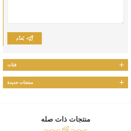
يُقدِّم
فئات
منتجات جديدة
منتجات ذات صله