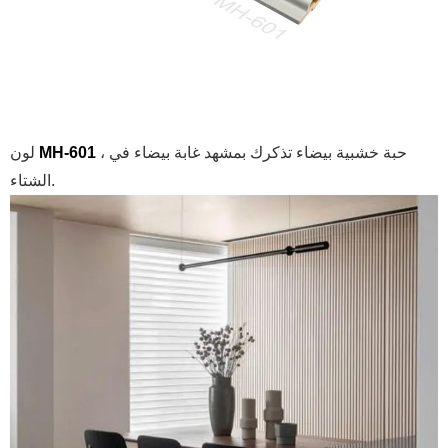
، حبة خشبية بيضاء تذكرك بمشهد غابة بيضاء في
MH-601
لون
الشتاء.