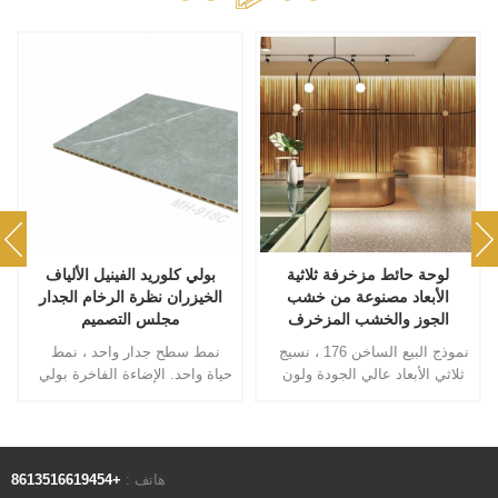
لوحة حائط مزخرفة ثلاثية
بولي كلوريد الفينيل الألياف
الأبعاد مصنوعة من خشب
الخيزران نظرة الرخام الجدار
الجوز والخشب المزخرف
مجلس التصميم
نموذج البيع الساخن 176 ، نسيج
نمط سطح جدار واحد ، نمط
ثلاثي الأبعاد عالي الجودة ولون
حياة واحد. الإضاءة الفاخرة بولي
حبيبات خشب الجوز يضعك في
كلوريد الفينيل لوحة الحائط
بيئة طبيعية ومريحة.
حماية صديقة للبيئة إعداد سريع
، سقف غرفة الأسرة غرفة نوم
خلفية سطح الجدار مفصل ورق
هاتف :
+8613516619454
الحائط