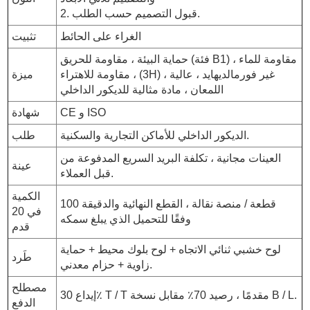
2. قبول التصميم حسب الطلب.
الغراء على الحائط
تثبيت
حماية البيئة ، مقاومة للحريق (فئة B1) ، مقاومة للماء
، مقاومة للاهتراء (3H) ، غير فورمالديهايد ، عالية
ميزة
اللمعان ، مادة مثالية للديكور الداخلي
CE و ISO
شهادة
الديكور الداخلي للأماكن التجارية والسكنية.
طلب
العينات مجانية ، تكلفة البريد السريع المدفوعة من
عينة
قبل العملاء.
الكمية
100 قطعة / منصة نقالة ، القطع النهائية والدقيقة
في 20
وفقًا للتحميل الذي يبلغ سمكه
قدم
لوح خشبي ثنائي الاتجاه + لوح بلوك محيط + حماية
طَرد
زاوية + حزام معدني.
مصطلح
إيداع 30٪ T / T مقدمًا ، رصيد 70٪ مقابل نسخة B / L.
الدفع