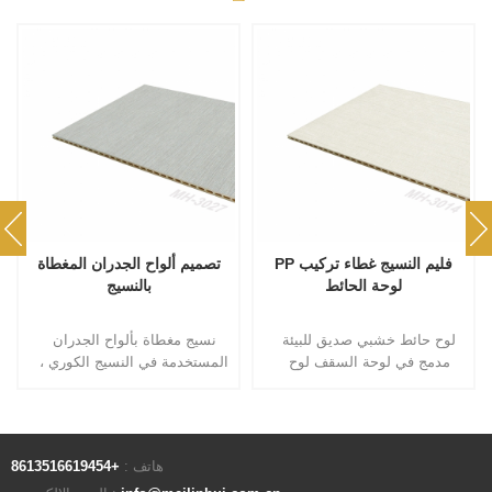
PP فليم النسيج غطاء تركيب
تصميم ألواح الجدران المغطاة
لوحة الحائط
بالنسيج
لوح حائط خشبي صديق للبيئة
نسيج مغطاة بألواح الجدران
مدمج في لوحة السقف لوح
المستخدمة في النسيج الكوري ،
زخرفي من القماش غطاء حائط
ناعمة للغاية وممتعة. Meilinhui
لوح حائط رمادي للشرفة جدران
مستوحى من 60 لونًا بترتيبات
خلفية مقاومة للماء وأمن
حديثة وكلاسيكية. الميزات:
وصديق للبيئة
مقاومة للاهتراء ، مثبطات اللهب
هاتف :
+8613516619454
، مقاوم للماء ،