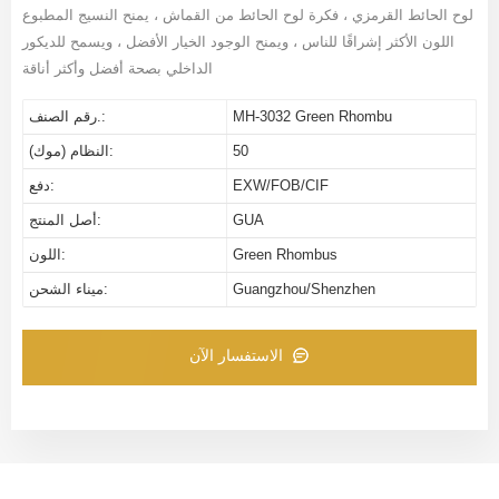
لوح الحائط القرمزي ، فكرة لوح الحائط من القماش ، يمنح النسيج المطبوع
اللون الأكثر إشراقًا للناس ، ويمنح الوجود الخيار الأفضل ، ويسمح للديكور
الداخلي بصحة أفضل وأكثر أناقة
MH-3032 Green Rhombu
رقم الصنف.:
50
النظام (موك):
EXW/FOB/CIF
دفع:
GUA
أصل المنتج:
Green Rhombus
اللون:
Guangzhou/Shenzhen
ميناء الشحن:
الاستفسار الآن