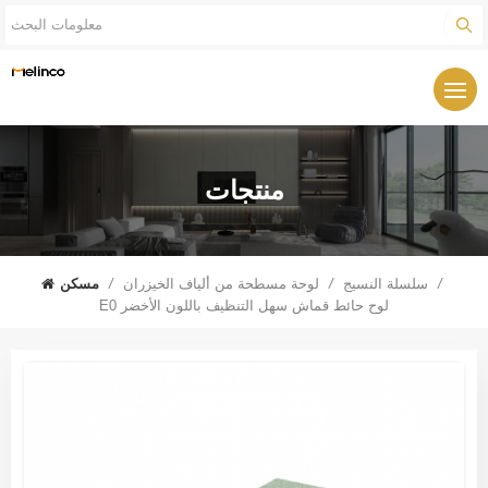
منتجات
/
سلسلة النسيج
/
لوحة مسطحة من ألياف الخيزران
/
مسكن
E0 لوح حائط قماش سهل التنظيف باللون الأخضر