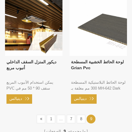
لوحة الحائط الخشبية المسطحة
ديكور المنزل السقف الداخلي
Grian Pvc
أنبوب مربع
لوحة الحائط البلاستيكية المسطحة
يمكن استخدام الأنبوب المربع
300 مم مغلفة بـ MH-642 Dark
PVC سقف 90 * 50 مم في
Grey Oak Grain ， 0
زخرفة السقف مع العارضة
ديتيالس
ديتيالس
فورمالديهايد ، 0 معادن ثقيلة ،
مثبتة = مباشر
1
...
7
8
9
ما مجموعه
9
الصفحات