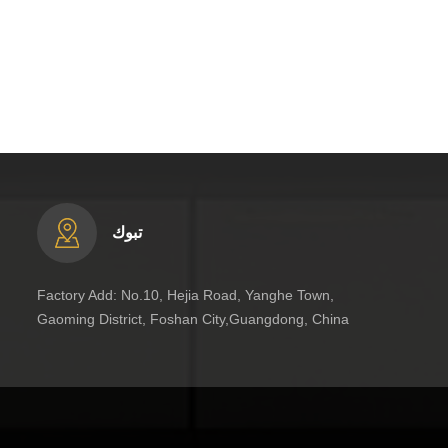
تبوك
Factory Add: No.10, Hejia Road, Yanghe Town,
Gaoming District, Foshan City,Guangdong, China