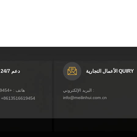
الأعمال التجارية QUIRY
دعم 24/7
البريد الإلكتروني :
هاتف :
+8613516619454
info@meilinhui.com.cn
:
+8613516619454