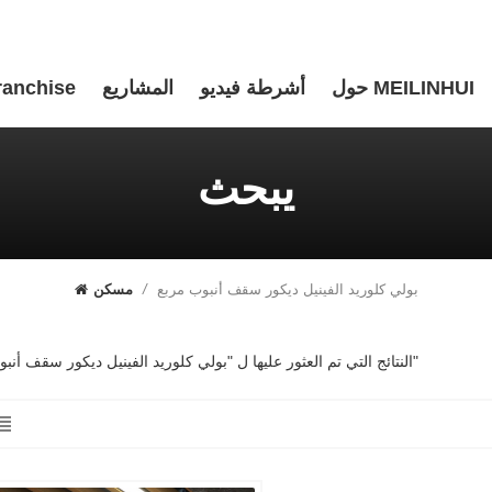
حول MEILINHUI
أشرطة فيديو
المشاريع
ranchise
يبحث
بولي كلوريد الفينيل ديكور سقف أنبوب مربع
/
مسكن
1 النتائج التي تم العثور عليها ل "بولي كلوريد الفينيل ديكور سقف أنبوب مربع"