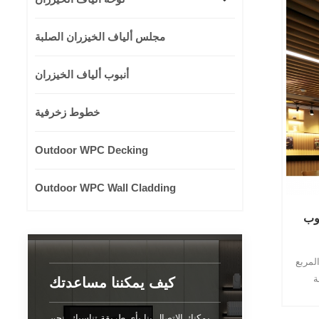
مجلس ألياف الخيزران الصلبة
أنبوب ألياف الخيزران
خطوط زخرفية
Outdoor WPC Decking
Outdoor WPC Wall Cladding
بوب
سقف 90 *
كيف يمكننا مساعدتك
يمكنك الاتصال بنا بأي طريقة تناسبك. نحن