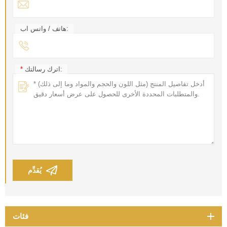
هاتف / واتس اب:
اترك رسالتك:
*
يُقدِّم
فئات