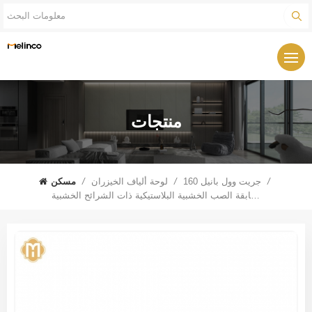
منتجات
/
160 جريت وول بانيل
/
لوحة ألياف الخيزران
/
مسكن
لوحة ديكور الحائط سابقة الصب الخشبية البلاستيكية ذات الشرائح الخشبية