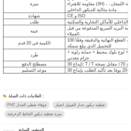
مقاومة للاهتراء (3H) ، غير فورمالديهايد ، عالية اللمعان ،
ميزة
مادة مثالية للديكور الداخلي
CE و ISO
شهادة
طلب
كلفة البريد السريع المدفوعة من قبل
عينة
العملاء.
100 قطعة / منصة نقالة ، القطع النهائية والدقيقة وفقًا
الكمية في 20 قدم
للتحميل الذي يبلغ سمكه
 + لوح بلوك محيط + حماية زاوية +
طَرد
حزام معدني.
مصطلح الدفع
موعد التسليم
العلامات ذات الصلة :
تغطية ديكور جدار الفينيل انحياز
PVC جوفاء تغطي الجدار
ميزة تغطية ديكور الحائط الزخرفية
المنشور السابق