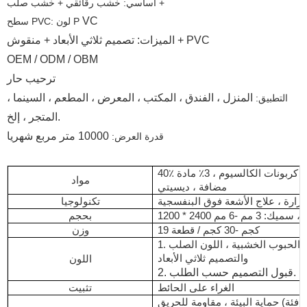
أساسي: خشب رقائقي + خشب صلب +
VC
سطح PVC: لون P
الميزات: تصميم ثلاثي الأبعاد + منقوش + PVC
OEM / ODM / OBM
ترحيب حار
المنزل ، الفندق ، المكتب ، المعرض ، المطعم ، السينما ،
التطبيق:
المتجر ، إلخ.
10000 متر مربع شهريا
قدرة العرض:
40٪ بولي كلوريد الفينيل ، 57٪ كربونات الكالسيوم ، 3٪ مادة
مواد
مضافة ، ديسيتي
رارة ، علاج الأشعة فوق البنفسجية
تكنولوجيا
 2400 مم ، سميك: 3 مم -6 مم
بحجم
19 كجم -30 كجم / قطعة
وزن
1. الحبوب الرخامية ، الحبوب الخشبية ، اللون الصلب
والتصميم ثلاثي الأبعاد
اللون
2. قبول التصميم حسب الطلب.
الغراء على الحائط
تثبيت
حماية البيئة ، مقاومة للحريق (فئة B1) ، مقاومة للماء ،