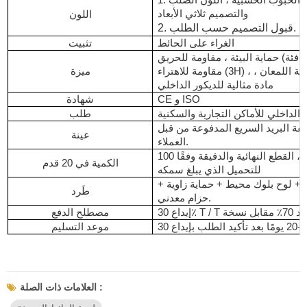
1. الحبوب الرخامية ، الحبوب الخشبية ، اللون الصلب
والتصميم ثلاثي الأبعاد
اللون
2. قبول التصميم حسب الطلب.
الغراء على الحائط
تثبيت
حماية البيئة ، مقاومة للحريق (فئة B1) ، مقاومة للماء ،
مقاومة للاهتراء (3H) ، غير فورمالديهايد ، عالية اللمعان ،
ميزة
مادة مثالية للديكور الداخلي
CE و ISO
شهادة
طلب
كلفة البريد السريع المدفوعة من قبل
عينة
العملاء.
100 قطعة / منصة نقالة ، القطع النهائية والدقيقة وفقًا
الكمية في 20 قدم
للتحميل الذي يبلغ سمكه
 + لوح بلوك محيط + حماية زاوية +
طَرد
حزام معدني.
مصطلح الدفع
موعد التسليم
العلامات ذات الصلة :