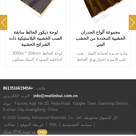
مجموعة ألواح الجدران
لوحة ديكور الحائط سابقة
الخشبية المخددة من الخشب
الصب الخشبية البلاستيكية ذات
البني
الشرائح الخشبية
مادة جديدة لحماية البيئة ، يجب
3000m * 204mm لوحة الحائط
على الأسرة اختيار ورق الحائط.
الداخلية السوداء النبيلة ستكون
الألواح الجدارية المزخرفة خيارًا
رائعًا لك.
هاتف :
+8613516619454
info@meilinhui.com.cn
البريد الإلكتروني :
تبوك : Factory Add: No.10, Hejia Road, Yanghe Town, Gaoming District,
Foshan City,Guangdong, China
© 2026 Gooday Advanced Materials Co., Ltd..كل الحقوق محفوظة.
|
سياسة الخصوصية
|
XML
|
خريطة الموقع
|
مقالات
شبكة IPv6 مدعومة