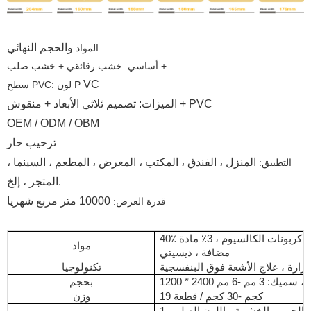
والحجم النهائي
المواد
أساسي: خشب رقائقي + خشب صلب +
VC
سطح PVC: لون P
الميزات: تصميم ثلاثي الأبعاد + منقوش + PVC
OEM / ODM / OBM
ترحيب حار
المنزل ، الفندق ، المكتب ، المعرض ، المطعم ، السينما ،
التطبيق:
المتجر ، إلخ.
10000 متر مربع شهريا
قدرة العرض:
40٪ بولي كلوريد الفينيل ، 57٪ كربونات الكالسيوم ، 3٪ مادة
مواد
مضافة ، ديسيتي
رارة ، علاج الأشعة فوق البنفسجية
تكنولوجيا
 2400 مم ، سميك: 3 مم -6 مم
بحجم
19 كجم -30 كجم / قطعة
وزن