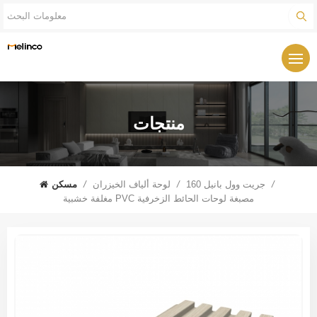
منتجات
/
160 جريت وول بانيل
/
لوحة ألياف الخيزران
/
مسكن
مغلفة خشبية PVC مصبغة لوحات الحائط الزخرفية