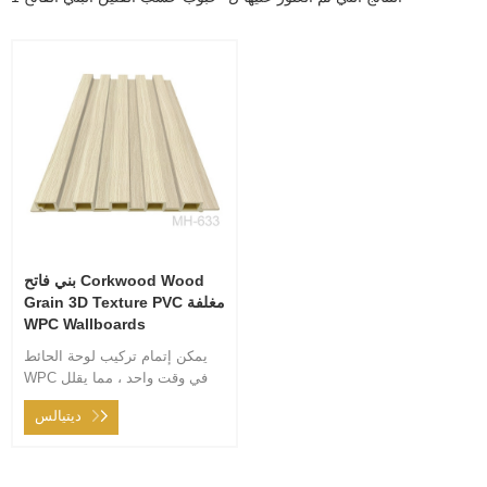
بني فاتح Corkwood Wood
Grain 3D Texture PVC مغلفة
WPC Wallboards
يمكن إتمام تركيب لوحة الحائط
WPC في وقت واحد ، مما يقلل
بشكل كبير من وقت الديكور
ديتيالس
المنزلي ، وفي نفس الوقت ،
توفير تكاليف العمالة بشكل كبير.
إنه يمنع تمامًا المواد الضارة
لجسم الإنسان مثل الطلاء للديكور