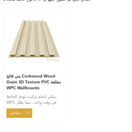
بني فاتح Corkwood Wood
Grain 3D Texture PVC مغلفة
WPC Wallboards
يمكن إتمام تركيب لوحة الحائط
WPC في وقت واحد ، مما يقلل
بشكل كبير من وقت الديكور
ديتيالس
المنزلي ، وفي نفس الوقت ،
توفير تكاليف العمالة بشكل كبير.
إنه يمنع تمامًا المواد الضارة
لجسم الإنسان مثل الطلاء للديكور