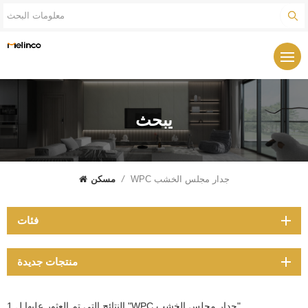
يبحث
WPC جدار مجلس الخشب
/
مسكن
فئات
منتجات جديدة
1 النتائج التي تم العثور عليها ل "WPC جدار مجلس الخشب"