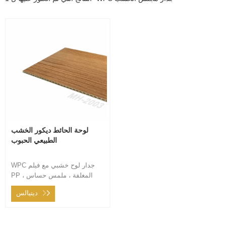
لوحة الحائط ديكور الخشب
الطبيعي الحبوب
WPC جدار لوح خشبي مع فيلم
PP المغلفة ، ملمس حساس ،
مقاومة للتلوث مقاومة للرطوبة ،
ديتيالس
الخيار الأول للمنزل ، رعاية الأسرة
هي مسؤوليتنا