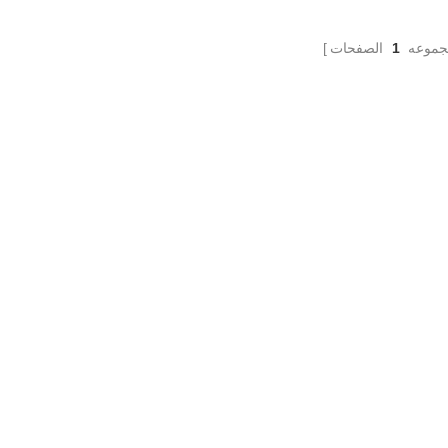
معالجة لسطح الجدار ، مما يوفر الكثير
التكاليف.
جموعه
1
الصفحات