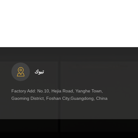
تبوك
Factory Add: No.10, Hejia Road, Yanghe Town,
Gaoming District, Foshan City,Guangdong, China