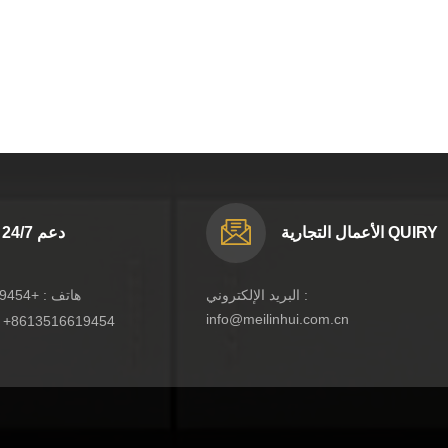
الأعمال التجارية QUIRY
دعم 24/7
البريد الإلكتروني :
هاتف :
+8613516619454
info@meilinhui.com.cn
:
+8613516619454