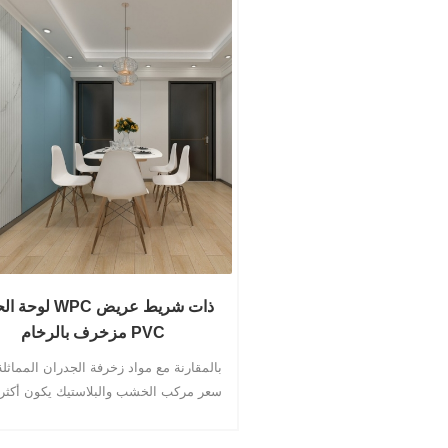
لوحة الحائط WPC ذات
مزخرف بالرخام PVC
بالمقارنة مع مواد زخرفة الجدران المماثلة
سعر مركب الخشب والبلاستيك يكون أكثر ف
من حيث التكلفة. WPC تحتاج
إلى تركيبها مباشرة على الحائط ، دون