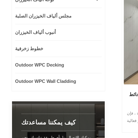
مجلس ألياف الخيزران الصلبة
أنبوب ألياف الخيزران
خطوط زخرفية
Outdoor WPC Decking
Outdoor WPC Wall Cladding
 شريط عريض
 ، فإن
عالية
كيف يمكننا مساعدتك
 لوحة الحائط فقط
 أي
يمكنك الاتصال بنا بأي طريقة تناسبك. نحن