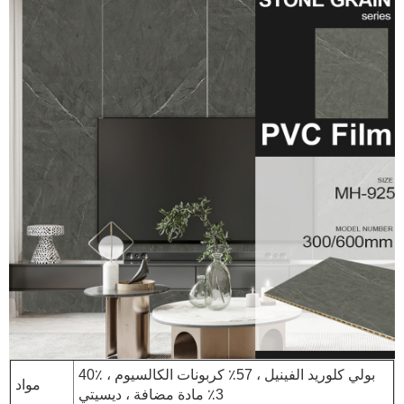
40٪ بولي كلوريد الفينيل ، 57٪ كربونات الكالسيوم ،
مواد
3٪ مادة مضافة ، ديسيتي