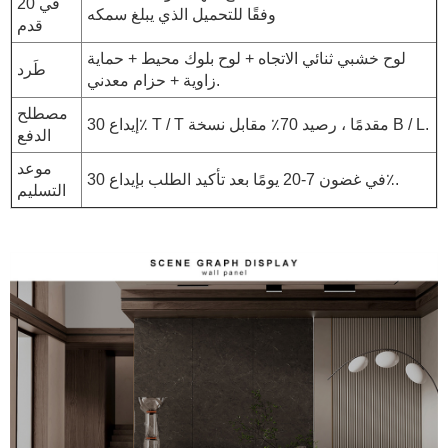
في 20
وفقًا للتحميل الذي يبلغ سمكه
قدم
لوح خشبي ثنائي الاتجاه + لوح بلوك محيط + حماية
طَرد
زاوية + حزام معدني.
مصطلح
إيداع 30٪ T / T مقدمًا ، رصيد 70٪ مقابل نسخة B / L.
الدفع
موعد
في غضون 7-20 يومًا بعد تأكيد الطلب بإيداع 30٪.
التسليم