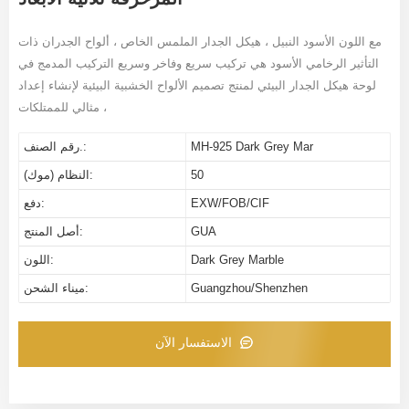
مع اللون الأسود النبيل ، هيكل الجدار الملمس الخاص ، ألواح الجدران ذات
التأثير الرخامي الأسود هي تركيب سريع وفاخر وسريع التركيب المدمج في
لوحة هيكل الجدار البيئي لمنتج تصميم الألواح الخشبية البيئية
لإنشاء إعداد
مثالي للممتلكات ،
MH-925 Dark Grey Mar
رقم الصنف.:
50
النظام (موك):
EXW/FOB/CIF
دفع:
GUA
أصل المنتج:
Dark Grey Marble
اللون:
Guangzhou/Shenzhen
ميناء الشحن:
الاستفسار الآن