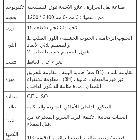
طباعة نقل الحرارة ، علاج الأشعة فوق البنفسجية
تكنولوجيا
1200 * 2400 مم ، سميك: 3 مم -6 مم
بحجم
19 كجم -30 كجم / قطعة
وزن
1. الحبوب الرخامية ، الحبوب الخشبية ، اللون الصلب
والتصميم ثلاثي الأبعاد
اللون
2. قبول التصميم حسب الطلب.
الغراء على الحائط
تثبيت
حماية البيئة ، مقاومة للحريق (فئة B1) ، مقاومة للماء
، مقاومة للاهتراء (3H) ، غير فورمالديهايد ، عالية
ميزة
اللمعان ، مادة مثالية للديكور الداخلي
CE و ISO
شهادة
الديكور الداخلي للأماكن التجارية والسكنية.
طلب
العينات مجانية ، تكلفة البريد السريع المدفوعة من
عينة
قبل العملاء.
الكمية
100 قطعة / منصة نقالة ، القطع النهائية والدقيقة