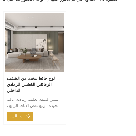
لوح حائط مخدد من الخشب
الرقائقي الخشبي الرمادي
الداخلي
تتميز الشقة بخلفية رمادية عالية
الجودة ، ومع بعض الأثاث الرائع ،
تمتلئ المساحة الداخلية بالضوء
ديتيالس
والسحر الفاخر. يتخللها بعض
الأثاث الخشبي الصلب أو الخلفيات
الملونة التي تضيف الكثير من
الملمس إلى الداخل.