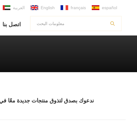
español
français
English
العربية
اتصل بنا
خطاب دعوة | 7.8 المبني في guangzhou fairmeilinhui ندعوك بصدق لتذوق منتجات جدي