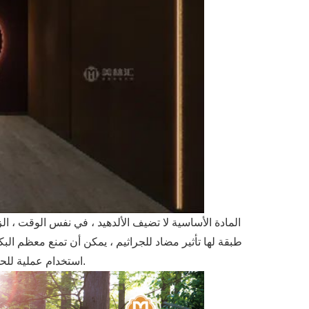
Meilinhui العلامة التجارية الجديدة المطورة لوحة الأساسية meilinhui ، المادة الأساسية لا تضيف الألدهيد ، في نفس ال
طبقة لها تأثير مضاد للجراثيم ، يمكن أن تمنع معظم البكت
استخدام عملية للحد من العدوى البكتيرية ، ليس من السهل العفن ، مزيد من الرعاية لصحة الأسرة.