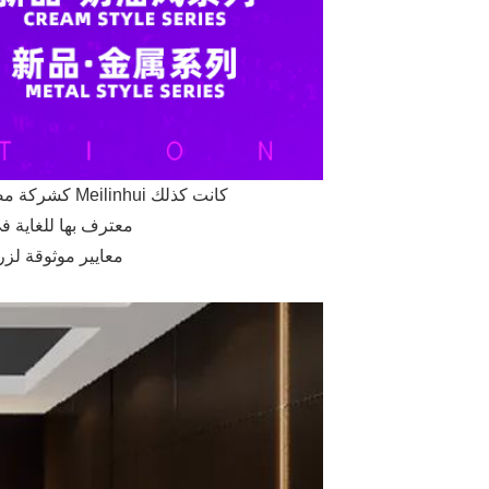
كشركة مصنعة للتخصيص الشامل تدمج البحث والتطوير والإنتاج والمبيعات والخدمة ، فإن Meilinhui كانت كذلك
معترف بها للغاية في الصناعة مع 17 عامًا من التركيز.
معايير موثوقة لزر