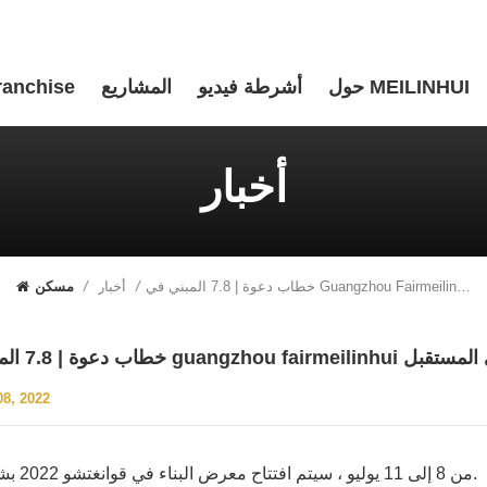
حول MEILINHUI
أشرطة فيديو
المشاريع
ranchise
أخبار
خطاب دعوة | 7.8 المبني في Guangzhou Fairmeilinhui ندعوك بصدق لتذوق منتجات جديدة معًا في المستقبل
أخبار
/
/
مسكن
دة معًا في المستقبل
08, 2022
من 8 إلى 11 يوليو ، سيتم افتتاح معرض البناء في قوانغتشو 2022 بشكل كبير.