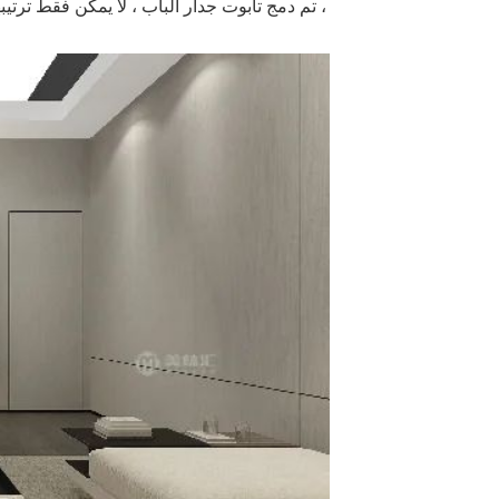
تم دمج تابوت جدار الباب ، لا يمكن فقط ترتيبها من جديد لترتيب الأبعاد ، دع المشهد المنزلي يحصل على استخدام أكبر للتغيير ،