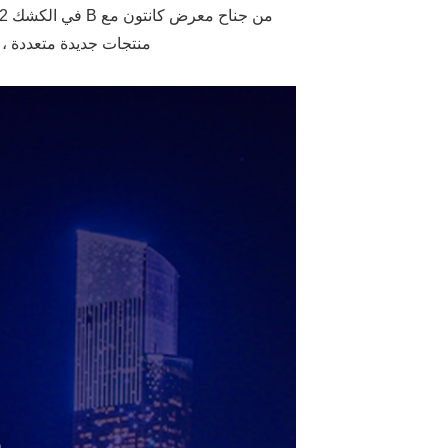
في ذلك الوقت ، سيتم تقديم تخصيص الجدار الراقي Meilinhui في الكشك 9.2-30 ، المنطقة B من جناح معرض كانتون
مع
منتجات جديدة متعددة ، 