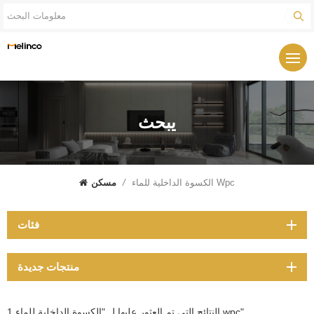
يبحث
الكسوة الداخلية للماء Wpc
/
مسكن
فئات
منتجات جديدة
1 النتائج التي تم العثور عليها ل "الكسوة الداخلية للماء wpc"