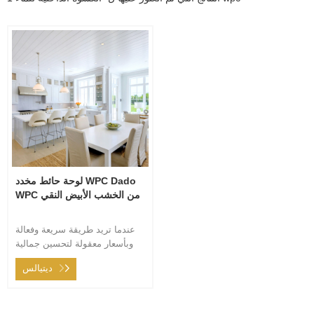
لوحة حائط مخدد WPC Dado
WPC من الخشب الأبيض النقي
عندما تريد طريقة سريعة وفعالة
وبأسعار معقولة لتحسين جمالية
ومتانة الجدران الداخلية لمنزلك ،
ديتيالس
فإن مجموعتنا الواسعة من حلول
الكسوة هي الحل.