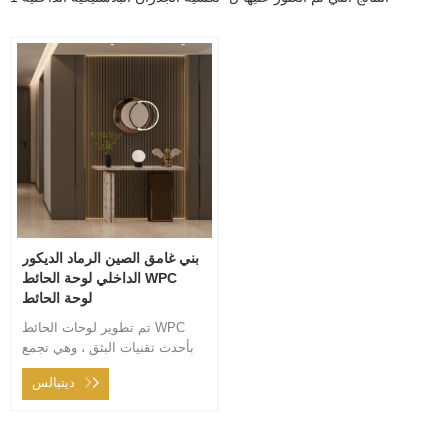
بني غامق الصين الرماد الديكور
الداخلي لوحة الحائط WPC
لوحة الحائط
تم تطوير لوحات الحائط WPC
بأحدث تقنيات البثق ، وهي تجمع
بين متانة المواد الخام بنسبة 100٪
ديتيالس
والمظهر الجيد لفيلمها.