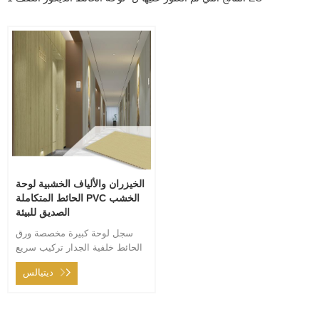
الخيزران والألياف الخشبية لوحة
الحائط المتكاملة PVC الخشب
الصديق للبيئة
سجل لوحة كبيرة مخصصة ورق
الحائط خلفية الجدار تركيب سريع
خالٍ من الطلاء من لوحة كبيرة
ديتيالس
مقاومة للماء ومقاومة للحريق