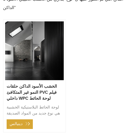
الداكن"
الخشب الأسود الداكن حلقات
النمو غير المتكافئ PVC فيلم
داخلي WPC لوحة الحائط
لوحة الحائط البلاستيكية الخشبية
هي نوع جديد من المواد الصديقة
للبيئة. السطح غير مطلي ، ولكنه
ديتيالس
مصنوع فقط من مركب الخشب
والبلاستيك ، مما يقلل من محتوى