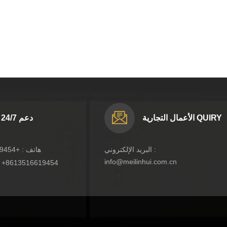
الأعمال التجارية QUIRY
دعم 24/7
البريد الإلكتروني :
هاتف :
+8613516619454
info@meilinhui.com.cn
:
+8613516619454