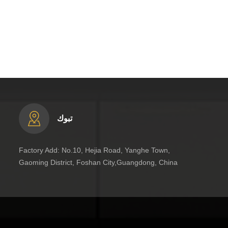
تبوك
Factory Add: No.10, Hejia Road, Yanghe Town,
Gaoming District, Foshan City,Guangdong, China