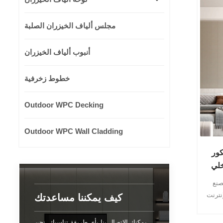
مجلس ألياف الخيزران الصلبة
أنبوب ألياف الخيزران
خطوط زخرفية
Outdoor WPC Decking
Outdoor WPC Wall Cladding
كور
خلي
حترف ، سهل التركيب ، سهل
ة عبر الإنترنت
كيف يمكننا مساعدتك
يمكنك الاتصال بنا بأي طريقة تناسبك. نحن