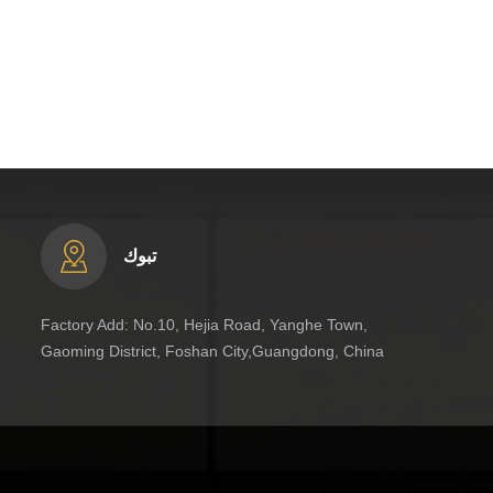
تبوك
Factory Add: No.10, Hejia Road, Yanghe Town,
Gaoming District, Foshan City,Guangdong, China