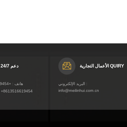
الأعمال التجارية QUIRY
دعم 24/7
البريد الإلكتروني :
هاتف :
+8613516619454
info@meilinhui.com.cn
:
+8613516619454