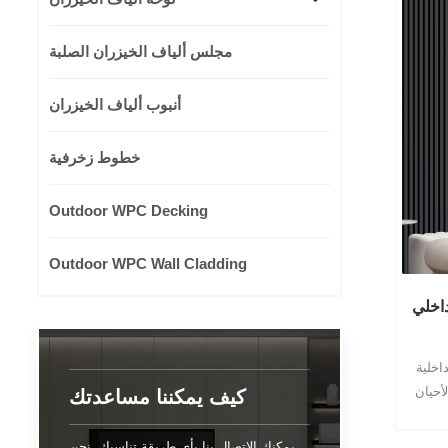
مجلس ألياف الخيزران الصلبة
أنبوب ألياف الخيزران
خطوط زخرفية
Outdoor WPC Decking
Outdoor WPC Wall Cladding
W مخدد
ع من الألواح
أحيان
كيف يمكننا مساعدتك
يمكنك الاتصال بنا بأي طريقة تناسبك. نحن